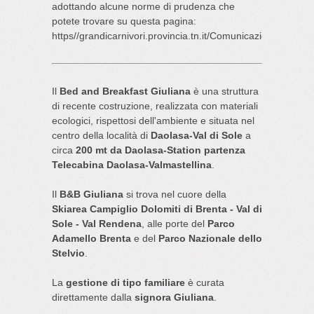
adottando alcune norme di prudenza che
potete trovare su questa pagina:
https//grandicarnivori.provincia.tn.it/Comunicazione/FAQ
Il
Bed and Breakfast Giuliana
è una struttura
di recente costruzione, realizzata con materiali
ecologici, rispettosi dell'ambiente e situata nel
centro della località di
Daolasa-Val di Sole
a
circa
200 mt da Daolasa-Station partenza
Telecabina Daolasa-Valmastellina
.
Il
B&B Giuliana
si trova nel cuore della
Skiarea Campiglio Dolomiti di Brenta - Val di
Sole - Val Rendena
, alle porte del
Parco
Adamello Brenta
e del
Parco Nazionale dello
Stelvio
.
La
gestione di tipo familiare
è curata
direttamente dalla
signora Giuliana
.