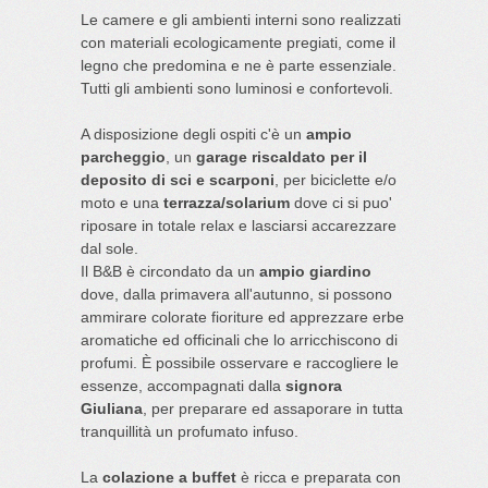
Le camere e gli ambienti interni sono realizzati
con materiali ecologicamente pregiati, come il
legno che predomina e ne è parte essenziale.
Tutti gli ambienti sono luminosi e confortevoli.
A disposizione degli ospiti c'è un
ampio
parcheggio
, un
garage riscaldato per il
deposito di sci e scarponi
, per biciclette e/o
moto e una
terrazza/solarium
dove ci si puo'
riposare in totale relax e lasciarsi accarezzare
dal sole.
Il B&B è circondato da un
ampio giardino
dove, dalla primavera all'autunno, si possono
ammirare colorate fioriture ed apprezzare erbe
aromatiche ed officinali che lo arricchiscono di
profumi. È possibile osservare e raccogliere le
essenze, accompagnati dalla
signora
Giuliana
, per preparare ed assaporare in tutta
tranquillità un profumato infuso.
La
colazione a buffet
è ricca e preparata con